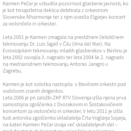
Karmen Pečar je vzbudila pozornost glasbene javnosti, ko
je kot trinajstletna deklica debitirala z orkestrom
Slovenske filharmonije ter z njim izvedla Elgarjev koncert
za violončelo in orkester.
Leta 2001 je Karmen zmagala na prestižnem čelističnem
tekmovanju Dr. Luis Sigall v Čilu (Vina del Mar). Na
Evrovizijskem tekmovanju mladih glasbenikov v Berlinu je
leta 2002 osvojila 3. nagrado ter leta 2004 še 2. nagrado
na mednarodnem tekmovanju Antonio Janigro v
Zagrebu.
Karmen je kot solistka nastopila s številnimi orkestri pod
vodstvom znanih dirigentov.
Leta 2006 je pri založbi ZKP RTV Slovenija izšla njena prva
samostojna zgoščenka z Dvorakovim in Šostakovičevim
koncertom za violončelo in orkester. V letu 2011 je izšla
tudi avtorska zgoščenka skladatelja Črta Voglarja Sojarja,
na kateri Karmen Pečar izvaja več skladateljevih del –