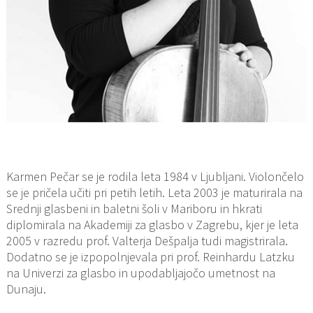
Karmen Pečar se je rodila leta 1984 v Ljubljani. Violončelo
se je pričela učiti pri petih letih. Leta 2003 je maturirala na
Srednji glasbeni in baletni šoli v Mariboru in hkrati
diplomirala na Akademiji za glasbo v Zagrebu, kjer je leta
2005 v razredu prof. Valterja Dešpalja tudi magistrirala.
Dodatno se je izpopolnjevala pri prof. Reinhardu Latzku
na Univerzi za glasbo in upodabljajočo umetnost na
Dunaju.