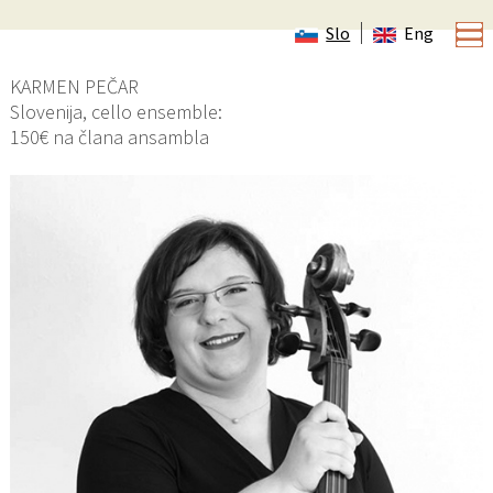
Slo
Eng
KARMEN PEČAR
Slovenija, cello ensemble:
150€ na člana ansambla