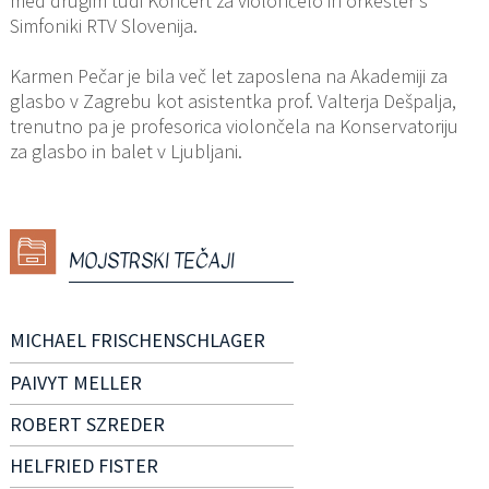
med drugim tudi Koncert za violončelo in orkester s
Simfoniki RTV Slovenija.
Karmen Pečar je bila več let zaposlena na Akademiji za
glasbo v Zagrebu kot asistentka prof. Valterja Dešpalja,
trenutno pa je profesorica violončela na Konservatoriju
za glasbo in balet v Ljubljani.
MOJSTRSKI TEČAJI
MICHAEL FRISCHENSCHLAGER
PAIVYT MELLER
ROBERT SZREDER
HELFRIED FISTER