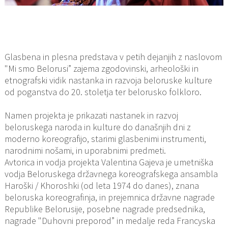
Glasbena in plesna predstava v petih dejanjih z naslovom
"Mi smo Belorusi” zajema zgodovinski, arheološki in
etnografski vidik nastanka in razvoja beloruske kulture
od poganstva do 20. stoletja ter belorusko folkloro.
Namen projekta je prikazati nastanek in razvoj
beloruskega naroda in kulture do današnjih dni z
moderno koreografijo, starimi glasbenimi instrumenti,
narodnimi nošami, in uporabnimi predmeti.
Avtorica in vodja projekta Valentina Gajeva je umetniška
vodja Beloruskega državnega koreografskega ansambla
Haroški / Khoroshki (od leta 1974 do danes), znana
beloruska koreografinja, in prejemnica državne nagrade
Republike Belorusije, posebne nagrade predsednika,
nagrade "Duhovni preporod” in medalje reda Francyska