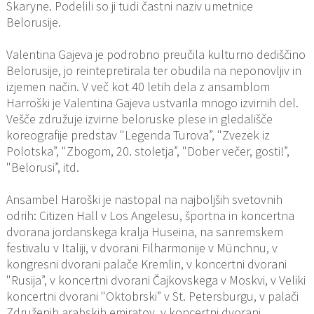
Skaryne. Podelili so ji tudi častni naziv umetnice
Belorusije.
Valentina Gajeva je podrobno preučila kulturno dediščino
Belorusije, jo reintepretirala ter obudila na neponovljiv in
izjemen način. V več kot 40 letih dela z ansamblom
Harroški je Valentina Gajeva ustvarila mnogo izvirnih del.
Vešče združuje izvirne beloruske plese in gledališče
koreografije predstav "Legenda Turova”, "Zvezek iz
Polotska”, "Zbogom, 20. stoletja”, "Dober večer, gosti!”,
"Belorusi”, itd.
Ansambel Haroški je nastopal na najboljših svetovnih
odrih: Citizen Hall v Los Angelesu, športna in koncertna
dvorana jordanskega kralja Huseina, na sanremskem
festivalu v Italiji, v dvorani Filharmonije v Münchnu, v
kongresni dvorani palače Kremlin, v koncertni dvorani
"Rusija”, v koncertni dvorani Čajkovskega v Moskvi, v Veliki
koncertni dvorani "Oktobrski” v St. Petersburgu, v palači
Združenih arabskih emiratov, v koncertni dvorani